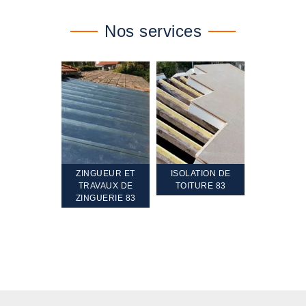
Nos services
TEMENT ET
ZINGUEUR ET
ISOLATION DE
NETTOYA
GEMENT DE
TRAVAUX DE
TOITURE 83
RAVALEME
PENTE 83
ZINGUERIE 83
FAÇADE 8