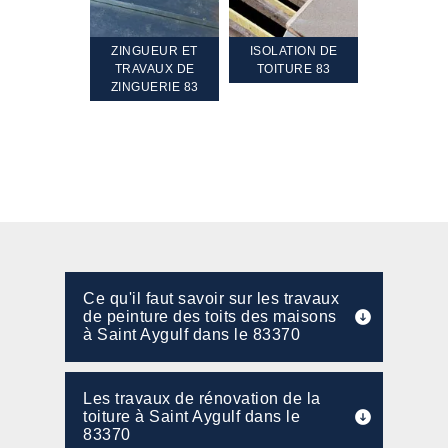
TEMENT ET
ZINGUEUR ET
ISOLATION DE
NETTOYA
GEMENT DE
TRAVAUX DE
TOITURE 83
RAVALEME
PENTE 83
ZINGUERIE 83
FAÇADE 8
Ce qu'il faut savoir sur les travaux
de peinture des toits des maisons
à Saint Aygulf dans le 83370
Les travaux de rénovation de la
toiture à Saint Aygulf dans le
83370