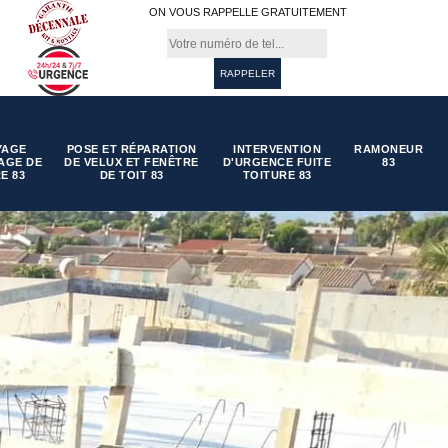
ON VOUS RAPPELLE GRATUITEMENT
YAGE
POSE ET RÉPARATION
INTERVENTION
RAMONEUR
AGE DE
DE VELUX ET FENÊTRE
D'URGENCE FUITE
83
E 83
DE TOIT 83
TOITURE 83