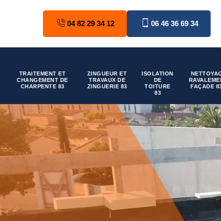
04 82 29 34 12
06 46 36 69 34
TRAITEMENT ET
ZINGUEUR ET
ISOLATION
NETTOYAG
CHANGEMENT DE
TRAVAUX DE
DE
RAVALEME
CHARPENTE 83
ZINGUERIE 83
TOITURE
FAÇADE 8
83