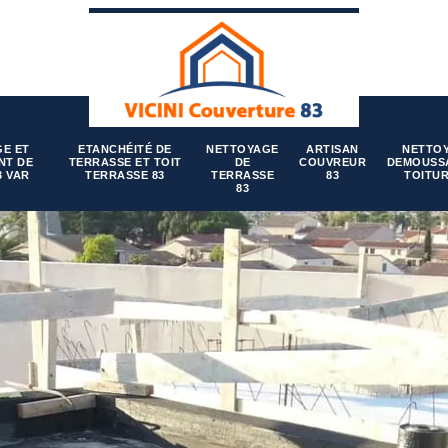
E ET
ETANCHÉITÉ DE
NETTOYAGE
ARTISAN
NETTO
NT DE
TERRASSE ET TOIT
DE
COUVREUR
DEMOUSS
3 VAR
TERRASSE 83
TERRASSE
83
TOITUR
83