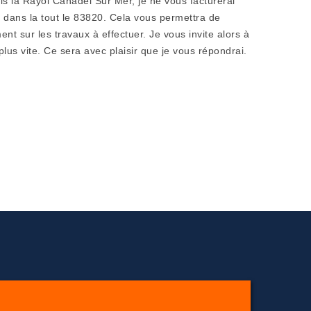
is là Rayol Canadel Sur Mer, je ne vous facturerai
ans la tout le 83820. Cela vous permettra de
t sur les travaux à effectuer. Je vous invite alors à
lus vite. Ce sera avec plaisir que je vous répondrai.