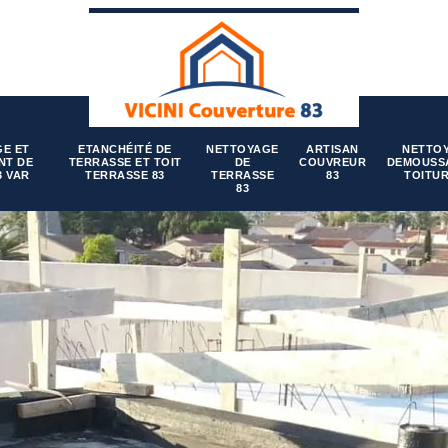
E ET
ETANCHÉITÉ DE
NETTOYAGE
ARTISAN
NETTO
NT DE
TERRASSE ET TOIT
DE
COUVREUR
DEMOUSS
3 VAR
TERRASSE 83
TERRASSE
83
TOITUR
83