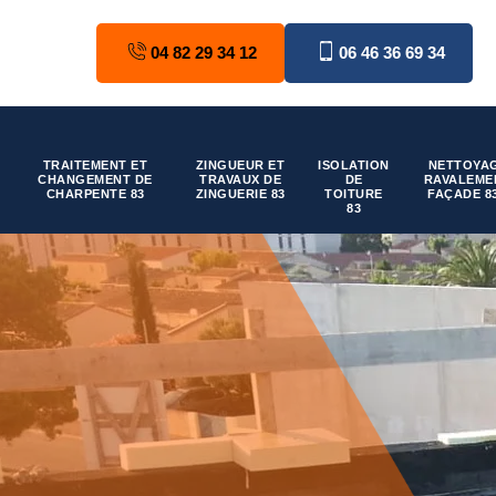
04 82 29 34 12
06 46 36 69 34
TRAITEMENT ET
ZINGUEUR ET
ISOLATION
NETTOYAG
CHANGEMENT DE
TRAVAUX DE
DE
RAVALEME
CHARPENTE 83
ZINGUERIE 83
TOITURE
FAÇADE 8
83