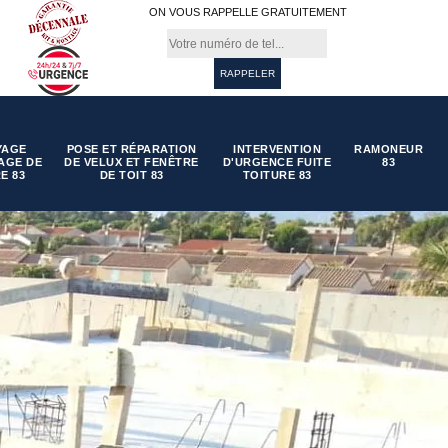
ON VOUS RAPPELLE GRATUITEMENT
YAGE
POSE ET RÉPARATION
INTERVENTION
RAMONEUR
AGE DE
DE VELUX ET FENÊTRE
D'URGENCE FUITE
83
E 83
DE TOIT 83
TOITURE 83