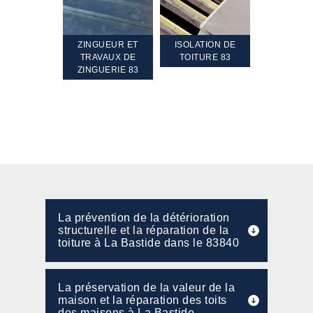
TEMENT ET
ZINGUEUR ET
ISOLATION DE
NETTOYA
GEMENT DE
TRAVAUX DE
TOITURE 83
RAVALEME
PENTE 83
ZINGUERIE 83
FAÇADE 8
La prévention de la détérioration
structurelle et la réparation de la
toiture à La Bastide dans le 83840
La préservation de la valeur de la
maison et la réparation des toits
des maisons à La Bastide