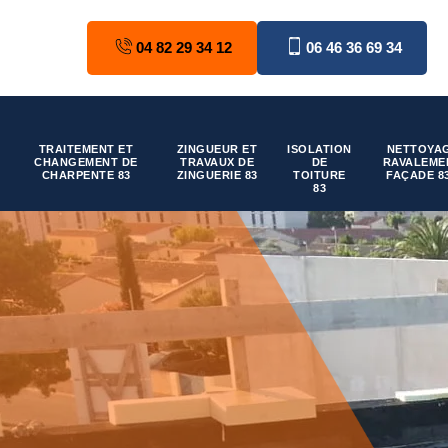
04 82 29 34 12
06 46 36 69 34
TRAITEMENT ET
ZINGUEUR ET
ISOLATION
NETTOYAG
CHANGEMENT DE
TRAVAUX DE
DE
RAVALEME
CHARPENTE 83
ZINGUERIE 83
TOITURE
FAÇADE 8
83