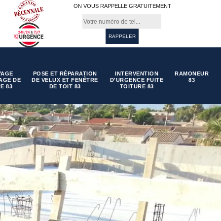
ON VOUS RAPPELLE GRATUITEMENT
YAGE
POSE ET RÉPARATION
INTERVENTION
RAMONEUR
AGE DE
DE VELUX ET FENÊTRE
D'URGENCE FUITE
83
E 83
DE TOIT 83
TOITURE 83