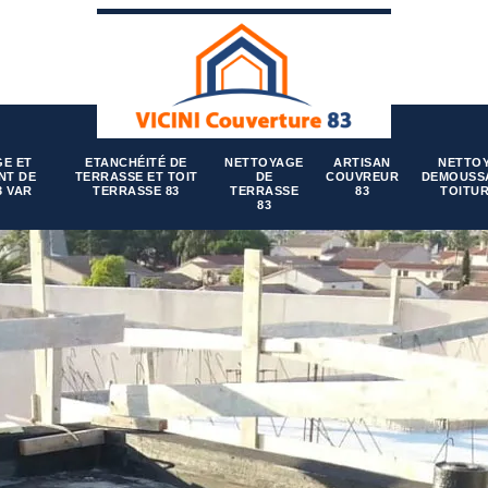
E ET
ETANCHÉITÉ DE
NETTOYAGE
ARTISAN
NETTO
NT DE
TERRASSE ET TOIT
DE
COUVREUR
DEMOUSS
3 VAR
TERRASSE 83
TERRASSE
83
TOITUR
83