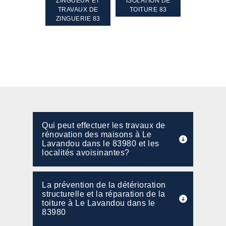
TEMENT ET
ZINGUEUR ET
ISOLATION DE
NETTOYA
GEMENT DE
TRAVAUX DE
TOITURE 83
RAVALEME
PENTE 83
ZINGUERIE 83
FAÇADE 8
Qui peut effectuer les travaux de
rénovation des maisons à Le
Lavandou dans le 83980 et les
localités avoisinantes?
La prévention de la détérioration
structurelle et la réparation de la
toiture à Le Lavandou dans le
83980