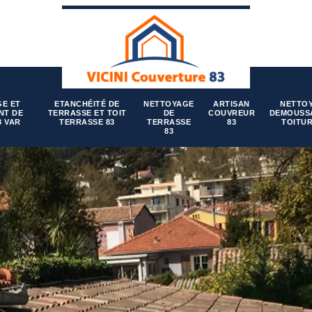
E ET
ETANCHÉITÉ DE
NETTOYAGE
ARTISAN
NETTO
NT DE
TERRASSE ET TOIT
DE
COUVREUR
DEMOUSS
3 VAR
TERRASSE 83
TERRASSE
83
TOITUR
83