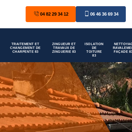
04 82 29 34 12
06 46 36 69 34
TRAITEMENT ET
ZINGUEUR ET
ISOLATION
NETTOYAG
CHANGEMENT DE
TRAVAUX DE
DE
RAVALEME
CHARPENTE 83
ZINGUERIE 83
TOITURE
FAÇADE 8
83