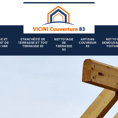
E ET
ETANCHÉITÉ DE
NETTOYAGE
ARTISAN
NETTO
NT DE
TERRASSE ET TOIT
DE
COUVREUR
DEMOUSS
3 VAR
TERRASSE 83
TERRASSE
83
TOITUR
83