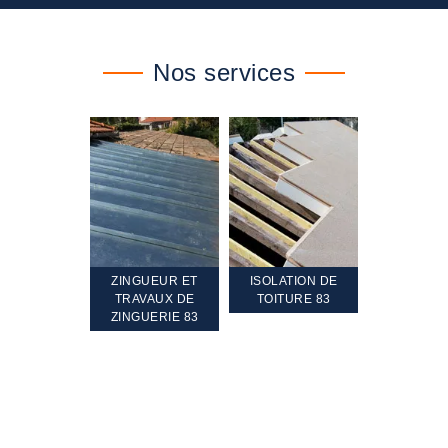
Nos services
TEMENT ET
ZINGUEUR ET
ISOLATION DE
NETTOYA
GEMENT DE
TRAVAUX DE
TOITURE 83
RAVALEME
PENTE 83
ZINGUERIE 83
FAÇADE 8