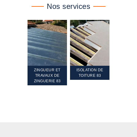
Nos services
MENT ET
ZINGUEUR ET
ISOLATION DE
NETTOYAGE
MENT DE
TRAVAUX DE
TOITURE 83
RAVALEMEN
ENTE 83
ZINGUERIE 83
FAÇADE 83 