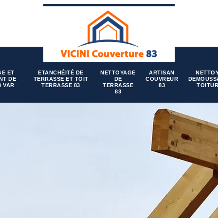
E ET
ETANCHÉITÉ DE
NETTOYAGE
ARTISAN
NETTO
NT DE
TERRASSE ET TOIT
DE
COUVREUR
DEMOUSS
3 VAR
TERRASSE 83
TERRASSE
83
TOITUR
83