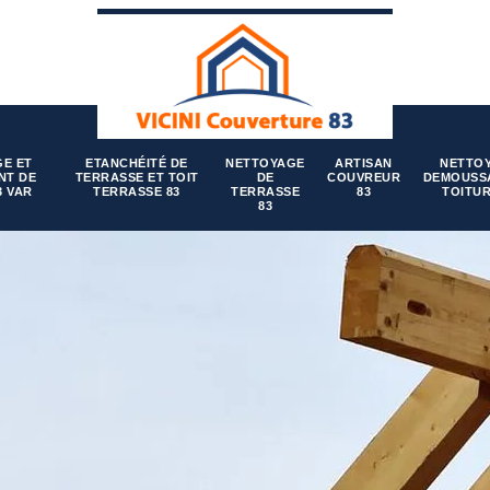
E ET
ETANCHÉITÉ DE
NETTOYAGE
ARTISAN
NETTO
NT DE
TERRASSE ET TOIT
DE
COUVREUR
DEMOUSS
3 VAR
TERRASSE 83
TERRASSE
83
TOITUR
83