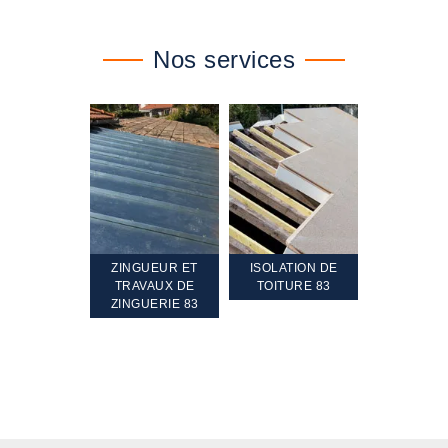
Nos services
TEMENT ET
ZINGUEUR ET
ISOLATION DE
NETTOYA
GEMENT DE
TRAVAUX DE
TOITURE 83
RAVALEME
PENTE 83
ZINGUERIE 83
FAÇADE 8