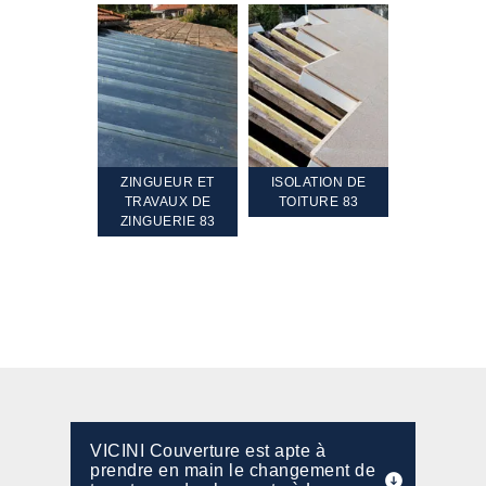
TEMENT ET
ZINGUEUR ET
ISOLATION DE
NETTOYA
GEMENT DE
TRAVAUX DE
TOITURE 83
RAVALEME
PENTE 83
ZINGUERIE 83
FAÇADE 8
VICINI Couverture est apte à
prendre en main le changement de