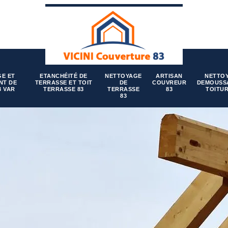
E ET
ETANCHÉITÉ DE
NETTOYAGE
ARTISAN
NETTO
NT DE
TERRASSE ET TOIT
DE
COUVREUR
DEMOUSS
3 VAR
TERRASSE 83
TERRASSE
83
TOITUR
83