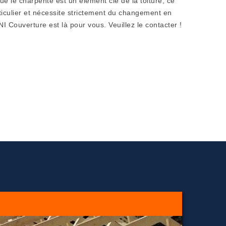
ue le charpente est un élément clé de la toiture, ce
rticulier et nécessite strictement du changement en
I Couverture est là pour vous. Veuillez le contacter !