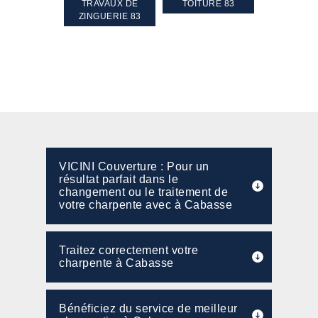
GEMENT DE
TRAVAUX DE
TOITURE 83
RAVALEME
PENTE 83
ZINGUERIE 83
FAÇADE 8
VICINI Couverture : Pour un
résultat parfait dans le
changement ou le traitement de
votre charpente avec à Cabasse
Traitez correctement votre
charpente à Cabasse
Bénéficiez du service de meilleur