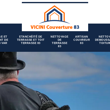
E ET
ETANCHÉITÉ DE
NETTOYAGE
ARTISAN
NETTO
NT DE
TERRASSE ET TOIT
DE
COUVREUR
DEMOUSS
3 VAR
TERRASSE 83
TERRASSE
83
TOITUR
83