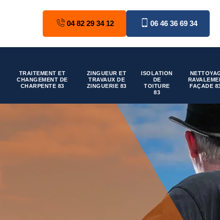
04 82 29 34 12
06 46 36 69 34
TRAITEMENT ET
ZINGUEUR ET
ISOLATION
NETTOYAG
CHANGEMENT DE
TRAVAUX DE
DE
RAVALEME
CHARPENTE 83
ZINGUERIE 83
TOITURE
FAÇADE 8
83