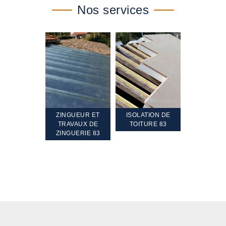
Nos services
TEMENT ET
ZINGUEUR ET
ISOLATION DE
NETTOYA
GEMENT DE
TRAVAUX DE
TOITURE 83
RAVALEME
PENTE 83
ZINGUERIE 83
FAÇADE 8