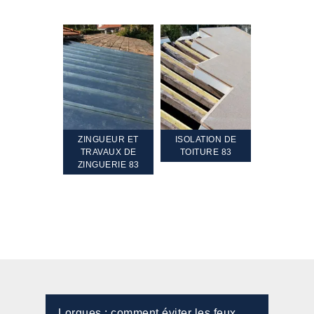
TEMENT ET
ZINGUEUR ET
ISOLATION DE
NETTOYA
GEMENT DE
TRAVAUX DE
TOITURE 83
RAVALEME
PENTE 83
ZINGUERIE 83
FAÇADE 8
Lorgues : comment éviter les feux