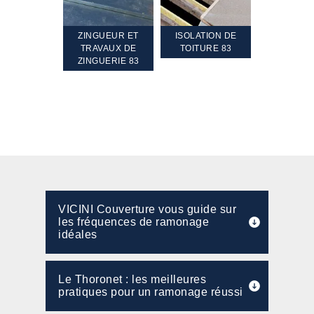
TEMENT ET
ZINGUEUR ET
ISOLATION DE
NETTOYA
GEMENT DE
TRAVAUX DE
TOITURE 83
RAVALEME
PENTE 83
ZINGUERIE 83
FAÇADE 8
VICINI Couverture vous guide sur
les fréquences de ramonage
idéales
Le Thoronet : les meilleures
pratiques pour un ramonage réussi