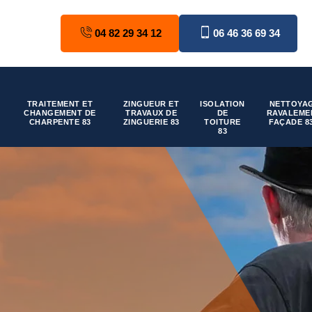
04 82 29 34 12
06 46 36 69 34
TRAITEMENT ET
ZINGUEUR ET
ISOLATION
NETTOYAG
CHANGEMENT DE
TRAVAUX DE
DE
RAVALEME
CHARPENTE 83
ZINGUERIE 83
TOITURE
FAÇADE 8
83