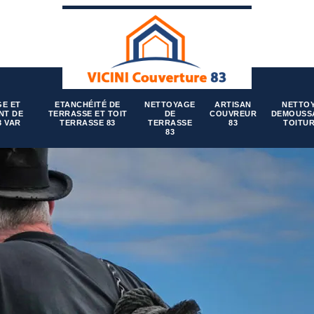
E ET
ETANCHÉITÉ DE
NETTOYAGE
ARTISAN
NETTO
NT DE
TERRASSE ET TOIT
DE
COUVREUR
DEMOUSS
3 VAR
TERRASSE 83
TERRASSE
83
TOITUR
83