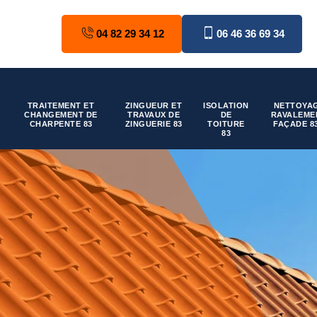
04 82 29 34 12
06 46 36 69 34
TRAITEMENT ET
ZINGUEUR ET
ISOLATION
NETTOYAG
CHANGEMENT DE
TRAVAUX DE
DE
RAVALEME
CHARPENTE 83
ZINGUERIE 83
TOITURE
FAÇADE 8
83