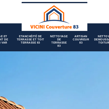
E ET
ETANCHÉITÉ DE
NETTOYAGE
ARTISAN
NETTO
NT DE
TERRASSE ET TOIT
DE
COUVREUR
DEMOUSS
3 VAR
TERRASSE 83
TERRASSE
83
TOITUR
83