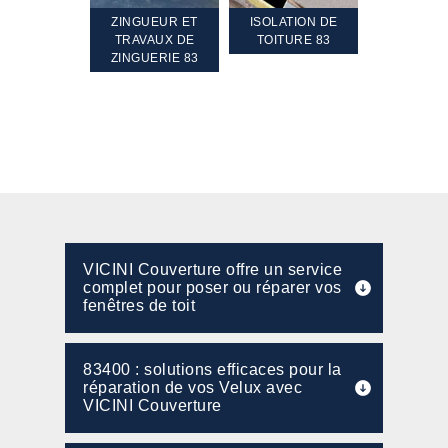
TEMENT ET
ZINGUEUR ET
ISOLATION DE
NETTOYA
GEMENT DE
TRAVAUX DE
TOITURE 83
RAVALEME
PENTE 83
ZINGUERIE 83
FAÇADE 8
VICINI Couverture offre un service
complet pour poser ou réparer vos
fenêtres de toit
83400 : solutions efficaces pour la
réparation de vos Velux avec
VICINI Couverture