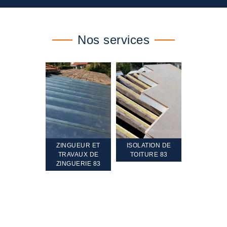
Nos services
TEMENT ET
ZINGUEUR ET
ISOLATION DE
NETTOYA
GEMENT DE
TRAVAUX DE
TOITURE 83
RAVALEME
PENTE 83
ZINGUERIE 83
FAÇADE 8