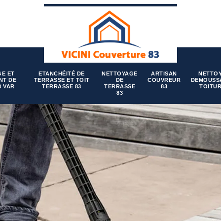
E ET
ETANCHÉITÉ DE
NETTOYAGE
ARTISAN
NETTO
NT DE
TERRASSE ET TOIT
DE
COUVREUR
DEMOUSS
3 VAR
TERRASSE 83
TERRASSE
83
TOITUR
83