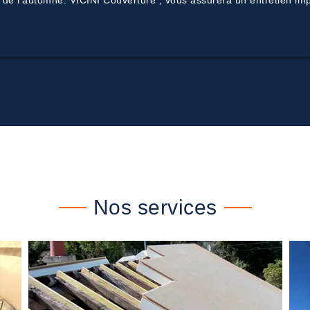
 de l’automne. VICINI Couverture , vous assurera un entretien impe
Nos services