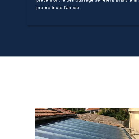
prévention, le démoussage se refera avant la fin
propre toute l’année.