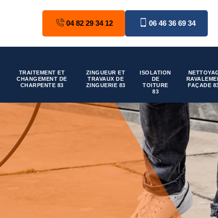
04 82 29 34 12
06 46 36 69 34
TRAITEMENT ET
ZINGUEUR ET
ISOLATION
NETTOYAG
CHANGEMENT DE
TRAVAUX DE
DE
RAVALEME
CHARPENTE 83
ZINGUERIE 83
TOITURE
FAÇADE 8
83