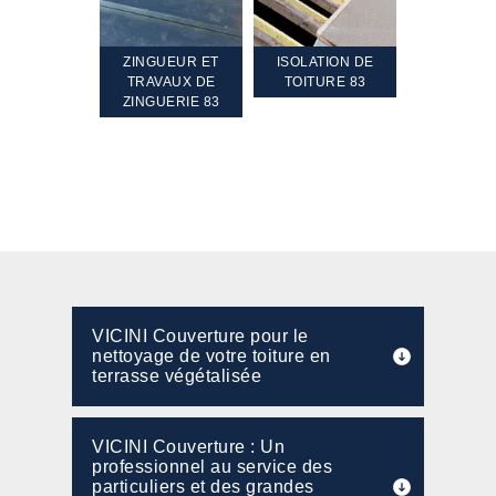
TEMENT ET
ZINGUEUR ET
ISOLATION DE
NETTOYA
GEMENT DE
TRAVAUX DE
TOITURE 83
RAVALEME
PENTE 83
ZINGUERIE 83
FAÇADE 8
VICINI Couverture pour le
nettoyage de votre toiture en
terrasse végétalisée
VICINI Couverture : Un
professionnel au service des
particuliers et des grandes