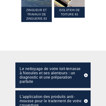
TEMENT ET
ZINGUEUR ET
ISOLATION DE
NETTOYA
GEMENT DE
TRAVAUX DE
TOITURE 83
RAVALEME
PENTE 83
ZINGUERIE 83
FAÇADE 8
Le nettoyage de votre toit-terrasse
à Neoules et ses alentours : un
diagnostic et une préparation
parfaite
L’application des produits anti-
mousse pour le traitement de votre
couverture