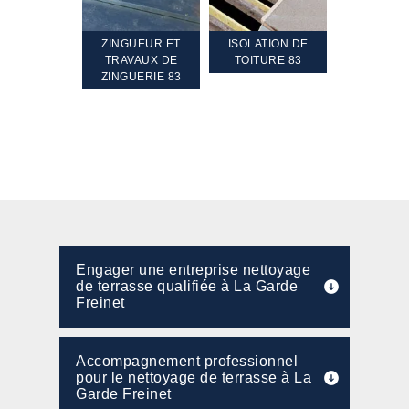
TEMENT ET
ZINGUEUR ET
ISOLATION DE
NETTOYA
GEMENT DE
TRAVAUX DE
TOITURE 83
RAVALEME
PENTE 83
ZINGUERIE 83
FAÇADE 8
Engager une entreprise nettoyage
de terrasse qualifiée à La Garde
Freinet
Accompagnement professionnel
pour le nettoyage de terrasse à La
Garde Freinet