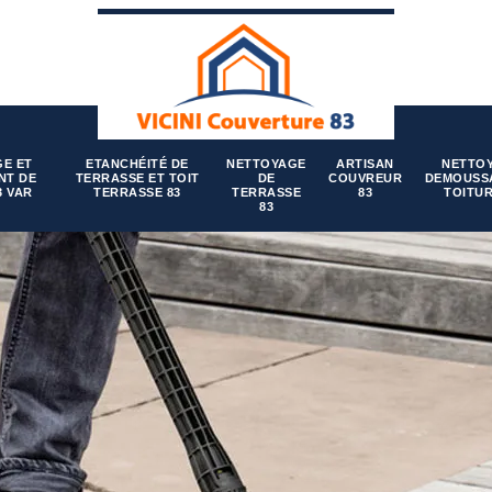
E ET
ETANCHÉITÉ DE
NETTOYAGE
ARTISAN
NETTO
NT DE
TERRASSE ET TOIT
DE
COUVREUR
DEMOUSS
3 VAR
TERRASSE 83
TERRASSE
83
TOITUR
83