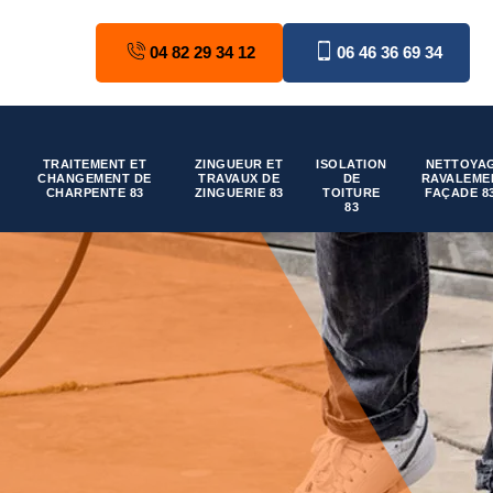
04 82 29 34 12
06 46 36 69 34
TRAITEMENT ET
ZINGUEUR ET
ISOLATION
NETTOYAG
CHANGEMENT DE
TRAVAUX DE
DE
RAVALEME
CHARPENTE 83
ZINGUERIE 83
TOITURE
FAÇADE 8
83