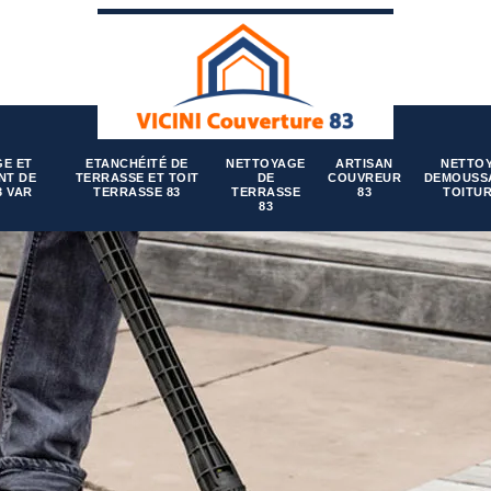
E ET
ETANCHÉITÉ DE
NETTOYAGE
ARTISAN
NETTO
NT DE
TERRASSE ET TOIT
DE
COUVREUR
DEMOUSS
3 VAR
TERRASSE 83
TERRASSE
83
TOITUR
83