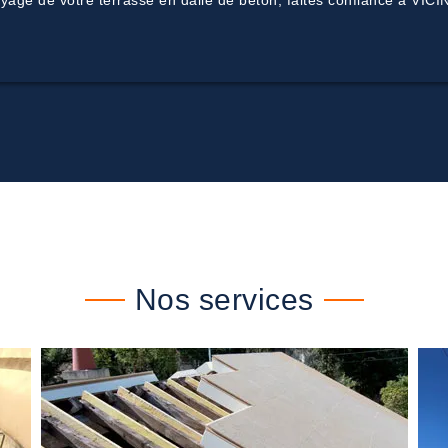
yage de votre terrasse en dalle de béton, faites confiance à VICIN
Nos services