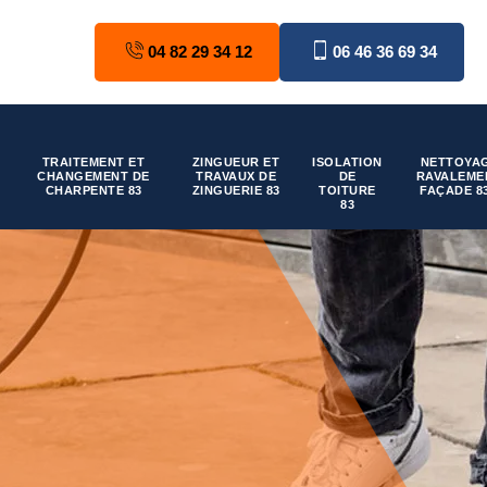
04 82 29 34 12
06 46 36 69 34
TRAITEMENT ET
ZINGUEUR ET
ISOLATION
NETTOYAG
CHANGEMENT DE
TRAVAUX DE
DE
RAVALEME
CHARPENTE 83
ZINGUERIE 83
TOITURE
FAÇADE 8
83