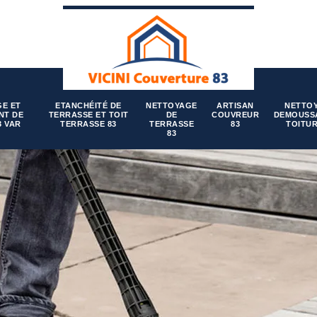
E ET
ETANCHÉITÉ DE
NETTOYAGE
ARTISAN
NETTO
NT DE
TERRASSE ET TOIT
DE
COUVREUR
DEMOUSS
3 VAR
TERRASSE 83
TERRASSE
83
TOITUR
83