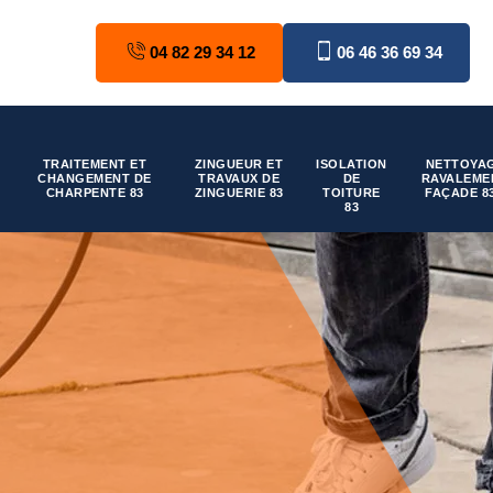
04 82 29 34 12
06 46 36 69 34
TRAITEMENT ET
ZINGUEUR ET
ISOLATION
NETTOYAG
CHANGEMENT DE
TRAVAUX DE
DE
RAVALEME
CHARPENTE 83
ZINGUERIE 83
TOITURE
FAÇADE 8
83