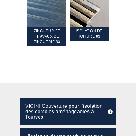
TEMENT ET
ZINGUEUR ET
ISOLATION DE
NETTOYA
GEMENT DE
TRAVAUX DE
TOITURE 83
RAVALEME
PENTE 83
ZINGUERIE 83
FAÇADE 8
VICINI Couverture pour l’isolation
des combles aménageables à
Tourves