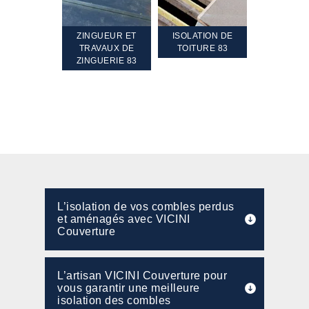
TEMENT ET
ZINGUEUR ET
ISOLATION DE
NETTOYA
GEMENT DE
TRAVAUX DE
TOITURE 83
RAVALEME
PENTE 83
ZINGUERIE 83
FAÇADE 8
L’isolation de vos combles perdus
et aménagés avec VICINI
Couverture
L’artisan VICINI Couverture pour
vous garantir une meilleure
isolation des combles