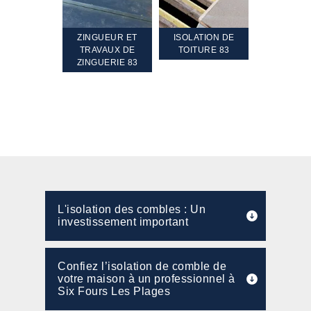
TEMENT ET
ZINGUEUR ET
ISOLATION DE
NETTOYA
GEMENT DE
TRAVAUX DE
TOITURE 83
RAVALEME
PENTE 83
ZINGUERIE 83
FAÇADE 8
L'isolation des combles : Un
investissement important
Confiez l’isolation de comble de
votre maison à un professionnel à
Six Fours Les Plages