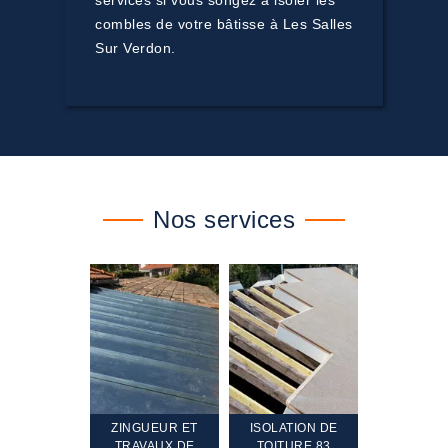
services si vous songez à isoler les
combles de votre bâtisse à Les Salles
Sur Verdon.
Nos services
TEMENT ET
ZINGUEUR ET
ISOLATION DE
NETTOYA
GEMENT DE
TRAVAUX DE
TOITURE 83
RAVALEME