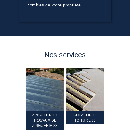
combles de votre propriété.
Nos services
TEMENT ET
ZINGUEUR ET
ISOLATION DE
NETTOYA
GEMENT DE
TRAVAUX DE
TOITURE 83
RAVALEME
PENTE 83
ZINGUERIE 83
FAÇADE 8