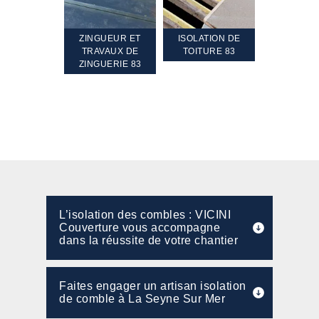
TEMENT ET
ZINGUEUR ET
ISOLATION DE
NETTOYA
GEMENT DE
TRAVAUX DE
TOITURE 83
RAVALEME
PENTE 83
ZINGUERIE 83
FAÇADE 8
L’isolation des combles : VICINI
Couverture vous accompagne
dans la réussite de votre chantier
Faites engager un artisan isolation
de comble à La Seyne Sur Mer