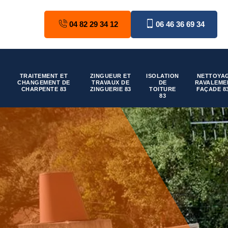
04 82 29 34 12
06 46 36 69 34
TRAITEMENT ET
ZINGUEUR ET
ISOLATION
NETTOYAG
CHANGEMENT DE
TRAVAUX DE
DE
RAVALEME
CHARPENTE 83
ZINGUERIE 83
TOITURE
FAÇADE 8
83