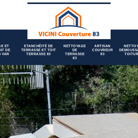
E ET
ETANCHÉITÉ DE
NETTOYAGE
ARTISAN
NETTO
NT DE
TERRASSE ET TOIT
DE
COUVREUR
DEMOUSS
3 VAR
TERRASSE 83
TERRASSE
83
TOITUR
83