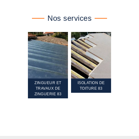
Nos services
TEMENT ET
ZINGUEUR ET
ISOLATION DE
NETTOYA
GEMENT DE
TRAVAUX DE
TOITURE 83
RAVALEME
PENTE 83
ZINGUERIE 83
FAÇADE 8