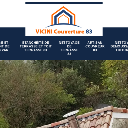
E ET
ETANCHÉITÉ DE
NETTOYAGE
ARTISAN
NETTO
NT DE
TERRASSE ET TOIT
DE
COUVREUR
DEMOUSS
3 VAR
TERRASSE 83
TERRASSE
83
TOITUR
83