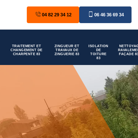
04 82 29 34 12
06 46 36 69 34
TRAITEMENT ET
ZINGUEUR ET
ISOLATION
NETTOYAG
CHANGEMENT DE
TRAVAUX DE
DE
RAVALEME
CHARPENTE 83
ZINGUERIE 83
TOITURE
FAÇADE 8
83