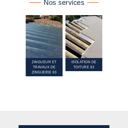
Nos services
TEMENT ET
ZINGUEUR ET
ISOLATION DE
NETTOYA
GEMENT DE
TRAVAUX DE
TOITURE 83
RAVALEME
PENTE 83
ZINGUERIE 83
FAÇADE 8