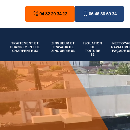
04 82 29 34 12
06 46 36 69 34
TRAITEMENT ET
ZINGUEUR ET
ISOLATION
NETTOYAG
CHANGEMENT DE
TRAVAUX DE
DE
RAVALEME
CHARPENTE 83
ZINGUERIE 83
TOITURE
FAÇADE 8
83