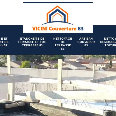
E ET
ETANCHÉITÉ DE
NETTOYAGE
ARTISAN
NETTO
NT DE
TERRASSE ET TOIT
DE
COUVREUR
DEMOUSS
3 VAR
TERRASSE 83
TERRASSE
83
TOITUR
83