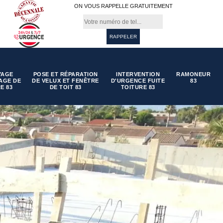
ON VOUS RAPPELLE GRATUITEMENT
YAGE
POSE ET RÉPARATION
INTERVENTION
RAMONEUR
AGE DE
DE VELUX ET FENÊTRE
D'URGENCE FUITE
83
E 83
DE TOIT 83
TOITURE 83