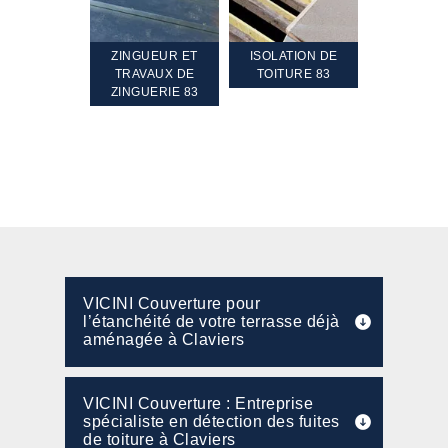
TEMENT ET
ZINGUEUR ET
ISOLATION DE
NETTOYA
GEMENT DE
TRAVAUX DE
TOITURE 83
RAVALEME
PENTE 83
ZINGUERIE 83
FAÇADE 8
VICINI Couverture pour
l’étanchéité de votre terrasse déjà
aménagée à Claviers
VICINI Couverture : Entreprise
spécialiste en détection des fuites
de toiture à Claviers