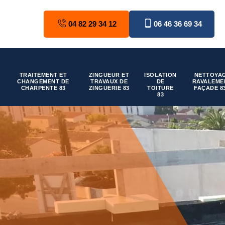
04 82 29 34 12
06 46 36 69 34
TRAITEMENT ET
ZINGUEUR ET
ISOLATION
NETTOYAG
CHANGEMENT DE
TRAVAUX DE
DE
RAVALEME
CHARPENTE 83
ZINGUERIE 83
TOITURE
FAÇADE 8
83