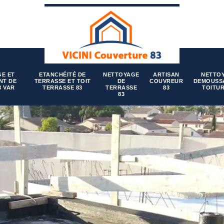
E ET
ETANCHÉITÉ DE
NETTOYAGE
ARTISAN
NETTO
NT DE
TERRASSE ET TOIT
DE
COUVREUR
DEMOUSS
3 VAR
TERRASSE 83
TERRASSE
83
TOITUR
83