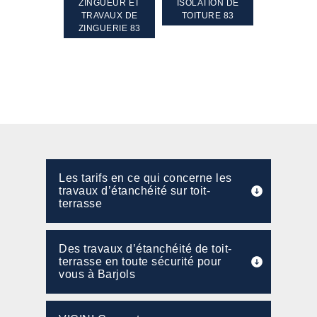
TEMENT ET
ZINGUEUR ET
ISOLATION DE
NETTOYA
GEMENT DE
TRAVAUX DE
TOITURE 83
RAVALEME
PENTE 83
ZINGUERIE 83
FAÇADE 8
Les tarifs en ce qui concerne les
travaux d’étanchéité sur toit-
terrasse
Des travaux d’étanchéité de toit-
terrasse en toute sécurité pour
vous à Barjols