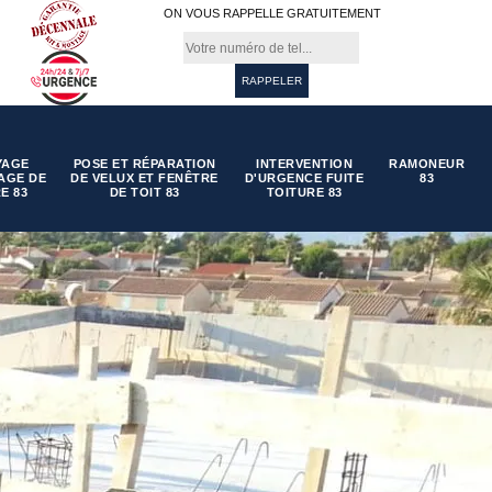
ON VOUS RAPPELLE GRATUITEMENT
YAGE
POSE ET RÉPARATION
INTERVENTION
RAMONEUR
AGE DE
DE VELUX ET FENÊTRE
D'URGENCE FUITE
83
E 83
DE TOIT 83
TOITURE 83