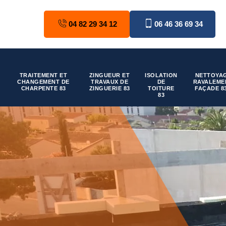
04 82 29 34 12
06 46 36 69 34
TRAITEMENT ET
ZINGUEUR ET
ISOLATION
NETTOYAG
CHANGEMENT DE
TRAVAUX DE
DE
RAVALEME
CHARPENTE 83
ZINGUERIE 83
TOITURE
FAÇADE 8
83