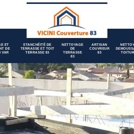
E ET
ETANCHÉITÉ DE
NETTOYAGE
ARTISAN
NETTO
NT DE
TERRASSE ET TOIT
DE
COUVREUR
DEMOUSS
3 VAR
TERRASSE 83
TERRASSE
83
TOITUR
83