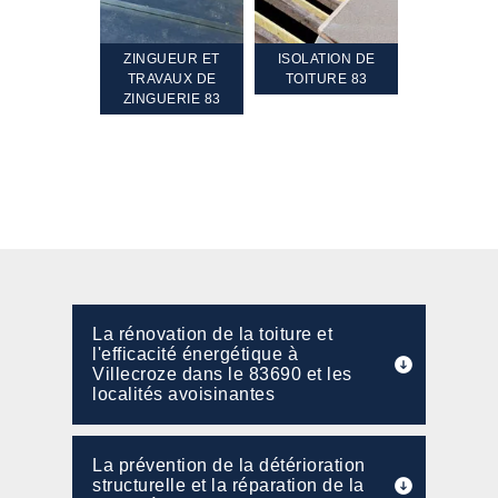
TEMENT ET
ZINGUEUR ET
ISOLATION DE
NETTOYA
GEMENT DE
TRAVAUX DE
TOITURE 83
RAVALEME
PENTE 83
ZINGUERIE 83
FAÇADE 8
La rénovation de la toiture et
l'efficacité énergétique à
Villecroze dans le 83690 et les
localités avoisinantes
La prévention de la détérioration
structurelle et la réparation de la