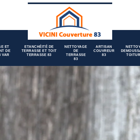
E ET
ETANCHÉITÉ DE
NETTOYAGE
ARTISAN
NETTO
NT DE
TERRASSE ET TOIT
DE
COUVREUR
DEMOUSS
3 VAR
TERRASSE 83
TERRASSE
83
TOITUR
83