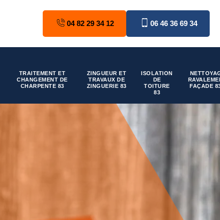
04 82 29 34 12
06 46 36 69 34
TRAITEMENT ET
ZINGUEUR ET
ISOLATION
NETTOYAG
CHANGEMENT DE
TRAVAUX DE
DE
RAVALEME
CHARPENTE 83
ZINGUERIE 83
TOITURE
FAÇADE 8
83