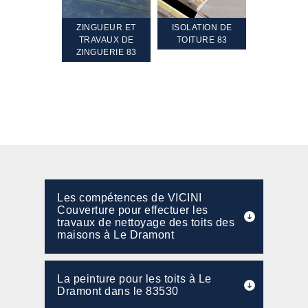
TEMENT ET
ZINGUEUR ET
ISOLATION DE
NETTOYA
GEMENT DE
TRAVAUX DE
TOITURE 83
RAVALEME
PENTE 83
ZINGUERIE 83
FAÇADE 8
Les compétences de VICINI
Couverture pour effectuer les
travaux de nettoyage des toits des
maisons à Le Dramont
La peinture pour les toits à Le
Dramont dans le 83530